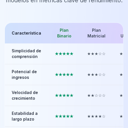
modelos en métricas clave de rendimiento.
Plan
Plan
P
Característica
Binario
Matricial
Uni
Simplicidad de
★★★★★
★★★☆☆
★★
comprensión
Potencial de
★★★★★
★★★☆☆
★★
ingresos
Velocidad de
★★★★★
★★☆☆☆
★★
crecimiento
Estabilidad a
★★★★★
★★★★☆
★★
largo plazo