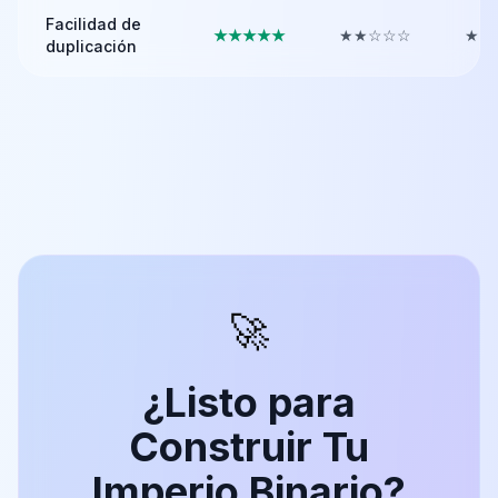
Facilidad de
★★★★★
★★☆☆☆
★★
duplicación
🚀
¿Listo para
Construir Tu
Imperio Binario?